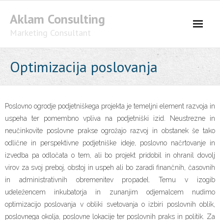
Skip
Aklam Consulting
to
content
Marketing Consultant
Optimizacija poslovanja
Poslovno ogrodje podjetniškega projekta je temeljni element razvoja in
uspeha ter pomembno vpliva na podjetniški izid. Neustrezne in
neučinkovite poslovne prakse ogrožajo razvoj in obstanek še tako
odlične in perspektivne podjetniške ideje, poslovno načrtovanje in
izvedba pa odločata o tem, ali bo projekt pridobil in ohranil dovolj
virov za svoj preboj, obstoj in uspeh ali bo zaradi finančnih, časovnih
in administrativnih obremenitev propadel. Temu v izogib
udeležencem inkubatorja in zunanjim odjemalcem nudimo
optimizacijo poslovanja v obliki svetovanja o izbiri poslovnih oblik,
poslovnega okolja, poslovne lokacije ter poslovnih praks in politik. Za